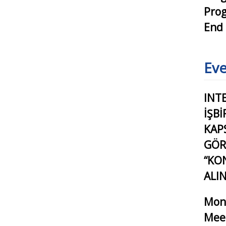
Pro
End
Eve
INT
İŞB
KAP
GÖR
“KO
ALI
Mon
Meet