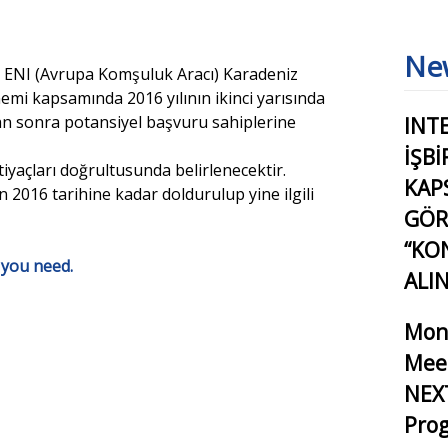
Ne
iği ENI (Avrupa Komşuluk Aracı) Karadeniz
emi kapsamında 2016 yılının ikinci yarısında
ktan sonra potansiyel başvuru sahiplerine
INT
İŞB
tiyaçları doğrultusunda belirlenecektir.
KAP
 2016 tarihine kadar doldurulup yine ilgili
GÖR
“KO
 you need.
ALI
Mon
Meet
NEXT
Pro