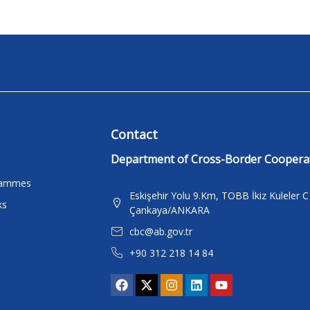
Contact
Department of Cross-Border Coopera
rammes
Eskişehir Yolu 9.Km, TOBB İkiz Kuleler 
ks
Çankaya/ANKARA
cbc@ab.gov.tr
+90 312 218 14 84