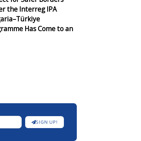
r the Interreg IPA
aria–Türkiye
gramme Has Come to an
SIGN UP!