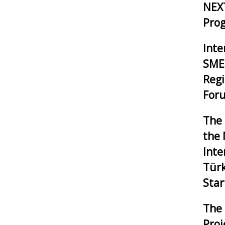
NEXT
Pro
Inte
SMEs
Reg
Foru
The 
the 
Inte
Tür
Star
The 
Proj