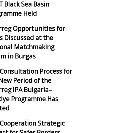
 Black Sea Basin
gramme Held
rreg Opportunities for
 Discussed at the
ional Matchmaking
m in Burgas
Consultation Process for
New Period of the
rreg IPA Bulgaria–
kiye Programme Has
ted
Cooperation Strategic
ect for Safer Borders