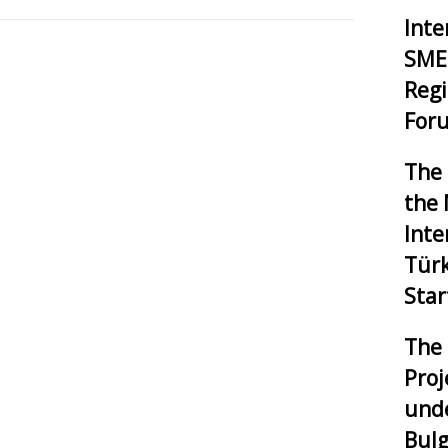
Inte
SMEs
Reg
Foru
The 
the 
Inte
Tür
Star
The 
Proj
unde
Bulg