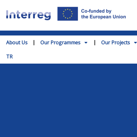
About Us
Our Programmes
Our Projects
TR