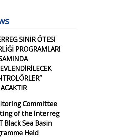
ws
ERREG SINIR ÖTESİ
İRLİĞİ PROGRAMLARI
SAMINDA
EVLENDİRİLECEK
NTROLÖRLER”
NACAKTIR
itoring Committee
ing of the Interreg
 Black Sea Basin
gramme Held