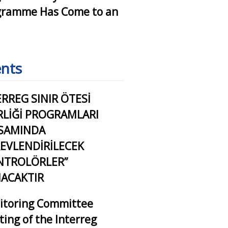
gramme Has Come to an
nts
ERREG SINIR ÖTESİ
İRLİĞİ PROGRAMLARI
SAMINDA
EVLENDİRİLECEK
NTROLÖRLER”
NACAKTIR
itoring Committee
ing of the Interreg