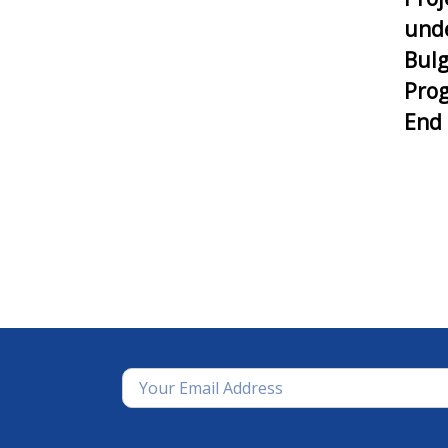
unde
Bulg
Pro
End