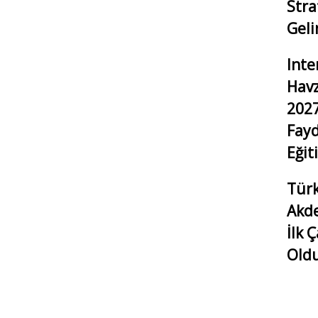
Stra
Geli
Inte
Havz
2027
Fayd
Eğit
Türk
Akde
İlk 
Old