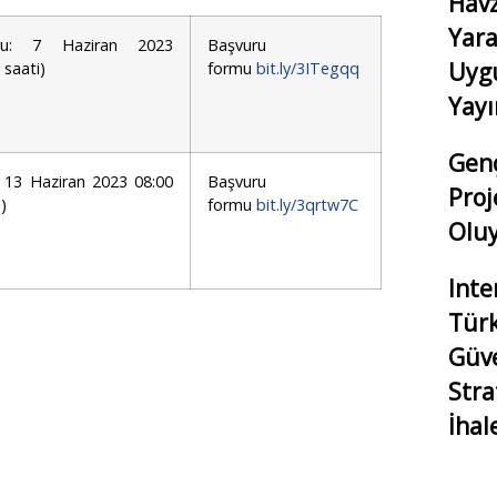
Havz
Yara
ru: 7 Haziran 2023
Başvuru
Uyg
 saati)
formu
bit.ly/3ITegqq
Yay
Genç
 13 Haziran 2023 08:00
Başvuru
Proj
)
formu
bit.ly/3qrtw7C
Oluy
Inte
Türk
Güven
Stra
İhal