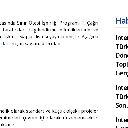
Hab
ında Sınır Ötesi İşbirliği Programı 1. Çağrı
 tarafından bilgilendirme etkinliklerinde ve
şkin cevaplar listesi yayınlanmıştır. Aşağıda
Inte
tıdan
erişim sağlanabilecektir.
Türk
Dön
Topl
Gerç
Inte
Türk
Sonu
elik olarak standart ve küçük ölçekli projeler
eminerleri çevrim içi olarak düzenlenecektir.
Inte
maktadır.