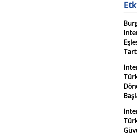
Etk
Burg
Inte
Eşl
Tart
Inte
Türk
Döne
Başl
Inte
Türk
Güven