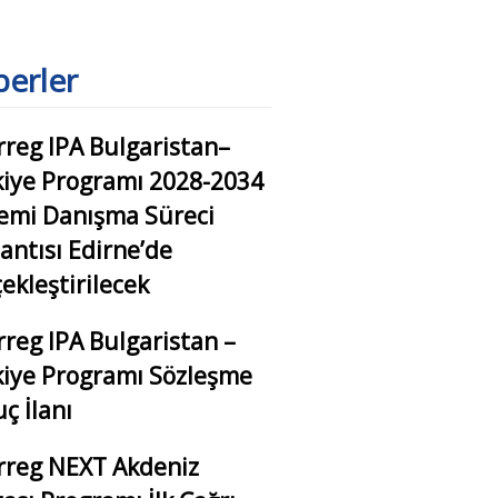
erler
rreg IPA Bulgaristan–
iye Programı 2028-2034
emi Danışma Süreci
antısı Edirne’de
ekleştirilecek
rreg IPA Bulgaristan –
iye Programı Sözleşme
ç İlanı
rreg NEXT Akdeniz