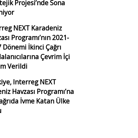
tejik Projesi’nde Sona
niyor
rreg NEXT Karadeniz
ası Programı’nın 2021-
 Dönemi İkinci Çağrı
alanıcılarına Çevrim İçi
im Verildi
iye, Interreg NEXT
niz Havzası Programı’na
Çağrıda İvme Katan Ülke
u