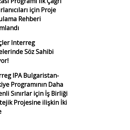
ası Programı İlk Çağrı
rlanıcıları için Proje
ulama Rehberi
ımlandı
ler Interreg
elerinde Söz Sahibi
or!
rreg IPA Bulgaristan-
iye Programının Daha
li Sınırlar için İş Birliği
tejik Projesine ilişkin İki
e