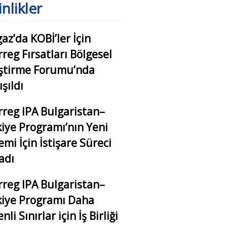
inlikler
az’da KOBİ’ler İçin
rreg Fırsatları Bölgesel
eştirme Forumu’nda
ışıldı
rreg IPA Bulgaristan–
iye Programı’nın Yeni
mi İçin İstişare Süreci
adı
rreg IPA Bulgaristan–
iye Programı Daha
li Sınırlar için İş Birliği