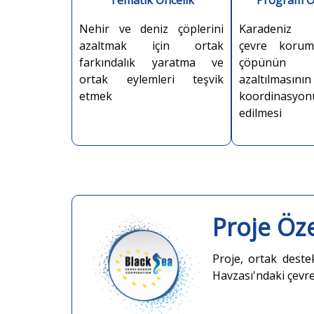
Tematik Öncelik
Program Ö
Nehir ve deniz çöplerini
Karadeniz 
azaltmak için ortak
çevre koru
farkındalık yaratma ve
çöpünü
ortak eylemleri teşvik
azaltılmasının
etmek
koordinasyo
edilmesi
Proje Öze
Proje, ortak deste
Havzası'ndaki çevre 