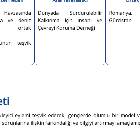
zel Hedefi
Ana Yararlanıcı
Ortak
Havzasında
Dünyada Sürdürülebilir
Romanya,
ma ve deniz
Kalkınma için İnsanı ve
Gürcistan
n ortak
Çevreyi Koruma Derneği
nunun teşvik
ti
kleyici eylemi teşvik ederek, gençlerde olumlu bir model 
sorunlarına ilişkin farkındalığı ve bilgiyi artırmayı amaçlamış