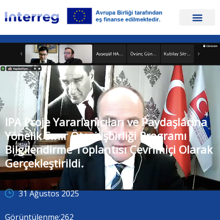
IPA Proje Yararlanıcıları ve Paydaşlarına
Yönelik Sınır Ötesi İşbirliği Programı
Bilgilendirme Toplantısı Çevrimiçi Olarak
Gerçekleştirildi.
31 Ağustos 2025
Görüntülenme:
262