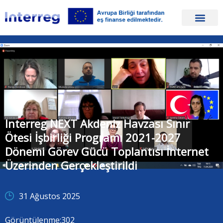
Interreg NEXT Akdeniz Havzası Sınır
Ötesi İşbirliği Programı 2021-2027
Dönemi Görev Gücü Toplantısı İnternet
Üzerinden Gerçekleştirildi
31 Ağustos 2025
Görüntülenme:
302