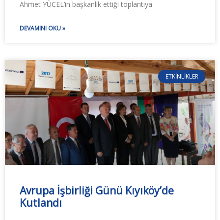
Ahmet YÜCEL’in başkanlık ettiği toplantıya
DEVAMINI OKU »
ETKINLIKLER
Avrupa İşbirliği Günü Kıyıköy’de
Kutlandı