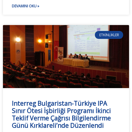
DEVAMINI OKU »
ETKINLIKLER
Interreg Bulgaristan-Türkiye IPA
Sınır Ötesi İşbirliği Programı İkinci
Teklif Verme Çağrısı Bilgilendirme
Günü Kırklareli’nde Düzenlendi