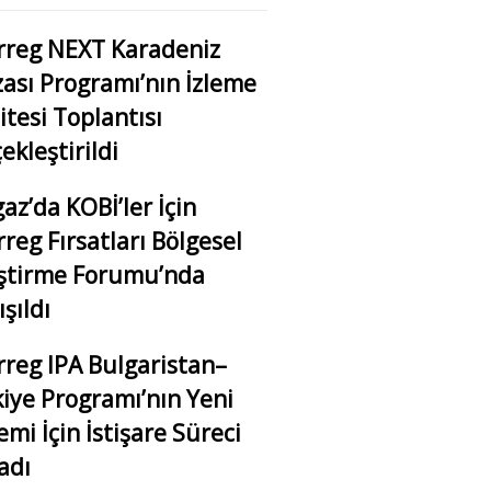
rreg NEXT Karadeniz
ası Programı’nın İzleme
tesi Toplantısı
ekleştirildi
az’da KOBİ’ler İçin
rreg Fırsatları Bölgesel
eştirme Forumu’nda
ışıldı
rreg IPA Bulgaristan–
iye Programı’nın Yeni
mi İçin İstişare Süreci
adı