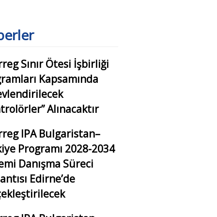
erler
rreg Sınır Ötesi İşbirliği
gramları Kapsamında
vlendirilecek
trolörler” Alınacaktır
rreg IPA Bulgaristan–
iye Programı 2028-2034
emi Danışma Süreci
antısı Edirne’de
ekleştirilecek