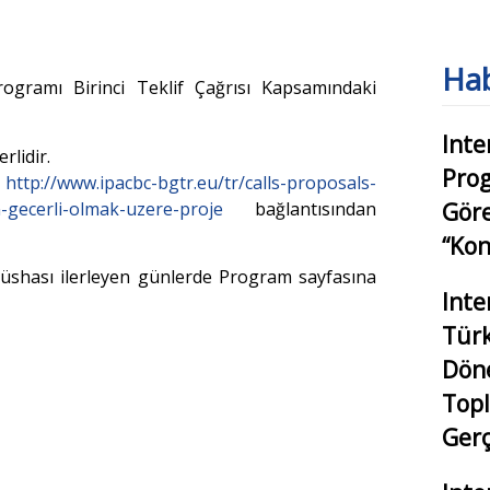
Hab
Programı Birinci Teklif Çağrısı Kapsamındaki
Inte
rlidir.
Pro
e
http://www.ipacbc-bgtr.eu/tr/calls-proposals-
-gecerli-olmak-uzere-proje
bağlantısından
Göre
“Kon
shası ilerleyen günlerde Program sayfasına
Inte
Türk
Dön
Topl
Gerç