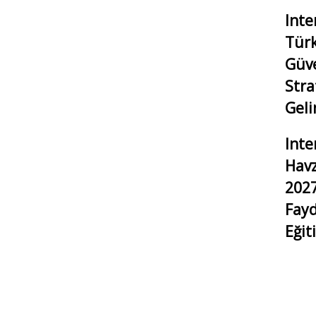
Inte
Türk
Güven
Stra
Geli
Inte
Havz
2027
Fayd
Eğit