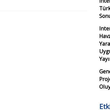
Inte
Türk
Sonu
Inte
Havz
Yara
Uyg
Yay
Genç
Proj
Oluy
Etk