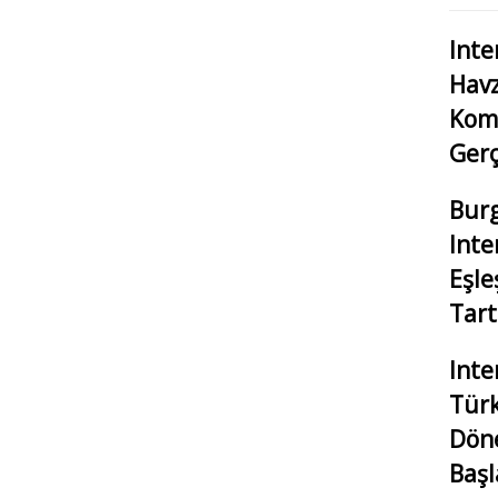
Inte
Havz
Komi
Gerç
Burg
Inte
Eşl
Tart
Inte
Türk
Döne
Başl