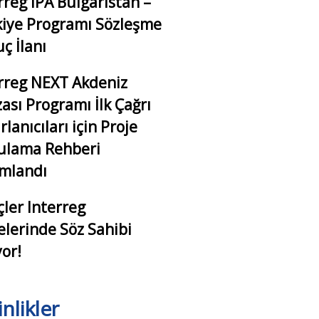
rreg IPA Bulgaristan –
iye Programı Sözleşme
ç İlanı
rreg NEXT Akdeniz
ası Programı İlk Çağrı
rlanıcıları için Proje
ulama Rehberi
ımlandı
ler Interreg
elerinde Söz Sahibi
or!
inlikler