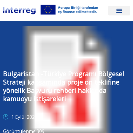
Bulgaristan -Türkiye Programı Bölgesel
Strateji kapsamında proje ön teklifine
yönelik Başvuru rehberi hakkında
kamuoyu istişareleri
1 Eylül 2025
Görüntülenme:
309